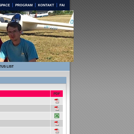
|
|
|
RSPACE
PROGRAM
KONTAKT
FAI
sko
TUS LIST
PDF
.pdf
.pdf
.pdf
.pdf
.pdf