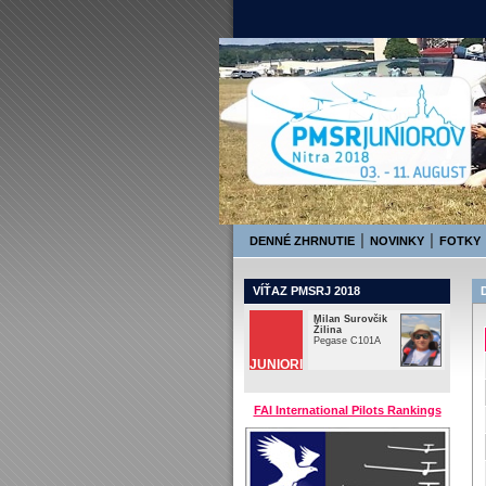
PMSRj 2018
3. August - 1
|
|
DENNÉ ZHRNUTIE
NOVINKY
FOTKY
VÍŤAZ PMSRJ 2018
Milan Surovčik
Žilina
Pegase C101A
JUNIORI
FAI International Pilots Rankings