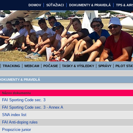
|
|
|
DOMOV
SÚŤAŽIACI
DOKUMENTY & PRAVIDLÁ
TPS & AI
1. August 2018 NITRA, Sloven
|
|
|
|
|
|
TRACKING
WEBCAM
POČASIE
TASKY & VÝSLEDKY
SPRÁVY
PILOT STA
DOKUMENTY & PRAVIDLÁ
Názov dokumentu
FAI Sporting Code sec. 3
FAI Sporting Code sec. 3 - Annex A
SNA index list
FAI Anti-doping rules
Propozície junior