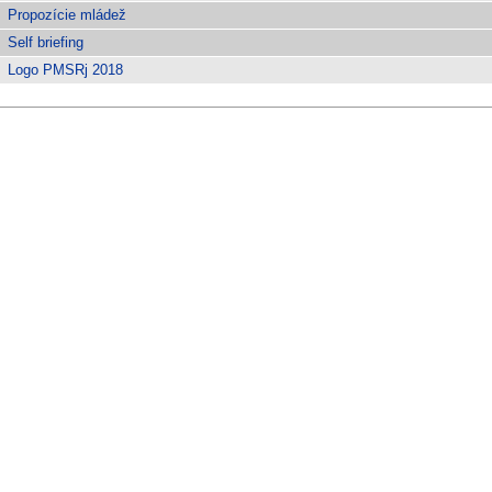
Propozície mládež
Self briefing
Logo PMSRj 2018