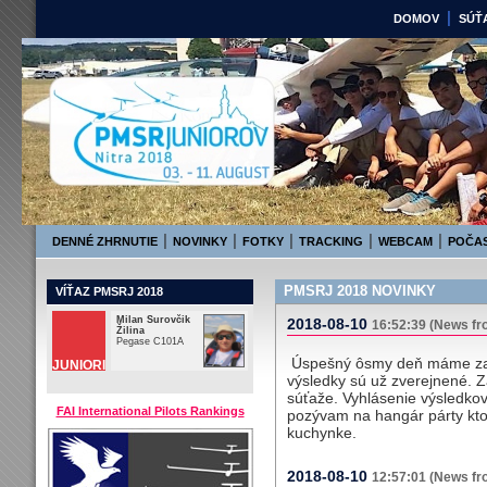
|
DOMOV
SÚŤ
PMSRj 2018
3. August - 11. August 2
|
|
|
|
|
DENNÉ ZHRNUTIE
NOVINKY
FOTKY
TRACKING
WEBCAM
POČAS
PMSRJ 2018 NOVINKY
VÍŤAZ PMSRJ 2018
Milan Surovčik
2018-08-10
16:52:39 (News fr
Žilina
Pegase C101A
Úspešný ôsmy deň máme za 
JUNIORI
výsledky sú už zverejnené. Z
súťaže. Vyhlásenie výsledko
FAI International Pilots Rankings
pozývam na hangár párty ktor
kuchynke.
2018-08-10
12:57:01 (News fr