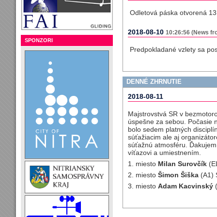
Odletová páska otvorená 13
2018-08-10
10:26:56 (News fr
SPONZORI
Predpokladané vzlety sa po
DENNÉ ZHRNUTIE
2018-08-11
Majstrovstvá SR v bezmotor
úspešne za sebou. Počasie n
bolo sedem platných disciplín
súťažiacim ale aj organizátor
súťažnú atmosféru. Ďakujem
víťazovi a umiestnením.
1. miesto
Milan Surovčík
(EL
2. miesto
Šimon Šiška
(A1) 
3. miesto
Adam Kacvinský
(